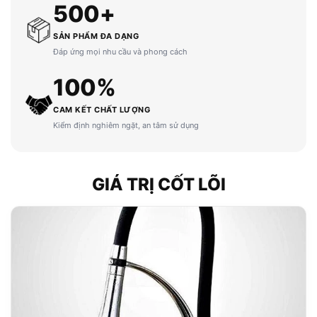
500+
SẢN PHẨM ĐA DẠNG
Đáp ứng mọi nhu cầu và phong cách
100%
CAM KẾT CHẤT LƯỢNG
Kiểm định nghiêm ngặt, an tâm sử dụng
GIÁ TRỊ CỐT LÕI