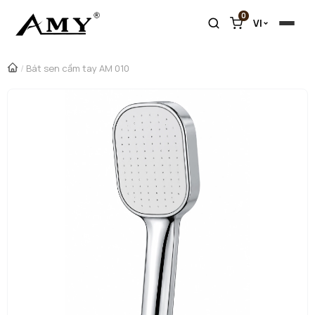
0
VI
/
Bát sen cầm tay AM 010