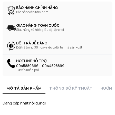
BẢO HÀNH CHÍNH HÃNG
Bảo hành lên tới 5 năm
GIAO HÀNG TOÀN QUỐC
Giao hàng và hỗ trợ lắp đặt tận nơi
ĐỔI TRẢ DỄ DÀNG
Đổi trả trong 30 ngày nếu có lỗi từ nhà sản xuất
HOTLINE HỖ TRỢ
0945889696 -- 0944828899
Tư vấn miễn phí
MÔ TẢ SẢN PHẨM
THÔNG SỐ KỸ THUẬT
HƯỚNG
Đang cập nhật nội dung!