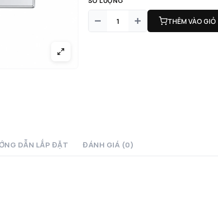
SỐ LƯỢNG
THÊM VÀO GIỎ
ỚNG DẪN LẮP ĐẶT
ĐÁNH GIÁ (0)