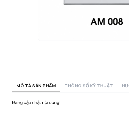
MÔ TẢ SẢN PHẨM
THÔNG SỐ KỸ THUẬT
HƯ
Đang cập nhật nội dung!