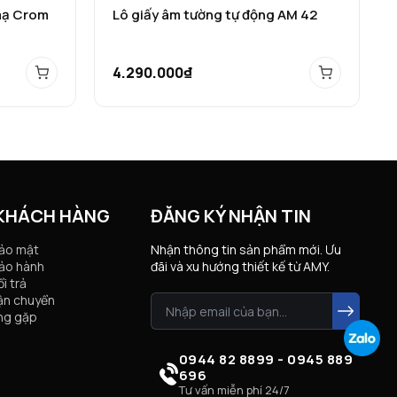
mạ Crom
Lô giấy âm tường tự động AM 42
4.290.000₫
 KHÁCH HÀNG
ĐĂNG KÝ NHẬN TIN
bảo mật
Nhận thông tin sản phẩm mới. Ưu
ảo hành
đãi và xu hướng thiết kế từ AMY.
i trả
ận chuyển
ng gặp
0944 82 8899 - 0945 889
696
Tư vấn miễn phí 24/7