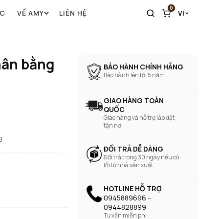
0
ỨC
VỀ AMY
LIÊN HỆ
VI
hân bằng
BẢO HÀNH CHÍNH HÃNG
Bảo hành lên tới 5 năm
GIAO HÀNG TOÀN
QUỐC
Giao hàng và hỗ trợ lắp đặt
tận nơi
8
ĐỔI TRẢ DỄ DÀNG
Đổi trả trong 30 ngày nếu có
lỗi từ nhà sản xuất
HOTLINE HỖ TRỢ
0945889696 --
0944828899
Tư vấn miễn phí