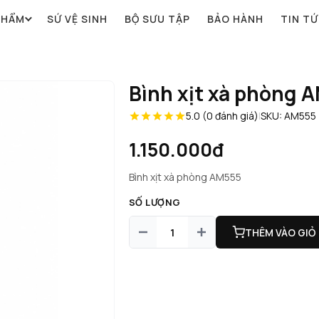
PHẨM
SỨ VỆ SINH
BỘ SƯU TẬP
BẢO HÀNH
TIN T
Bình xịt xà phòng 
5.0 (0 đánh giá)
|
SKU: AM555
1.150.000đ
Bình xịt xà phòng AM555
SỐ LƯỢNG
THÊM VÀO GIỎ