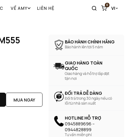
0
ỨC
VỀ AMY
LIÊN HỆ
VI
AM555
BẢO HÀNH CHÍNH HÃNG
Bảo hành lên tới 5 năm
GIAO HÀNG TOÀN
QUỐC
Giao hàng và hỗ trợ lắp đặt
tận nơi
ĐỔI TRẢ DỄ DÀNG
Đổi trả trong 30 ngày nếu có
MUA NGAY
lỗi từ nhà sản xuất
HOTLINE HỖ TRỢ
0945889696 --
0944828899
Tư vấn miễn phí