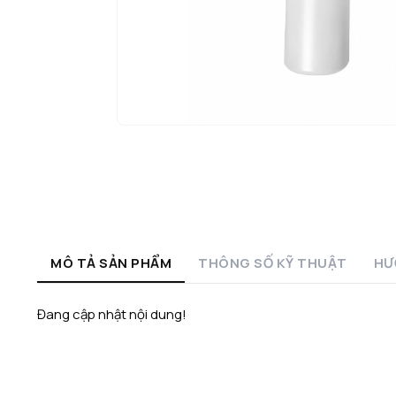
MÔ TẢ SẢN PHẨM
THÔNG SỐ KỸ THUẬT
HƯ
Đang cập nhật nội dung!