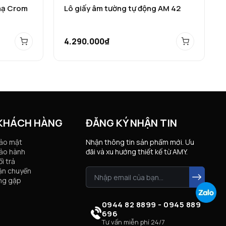
mạ Crom
Lô giấy âm tường tự động AM 42
4.290.000₫
 KHÁCH HÀNG
ĐĂNG KÝ NHẬN TIN
bảo mật
Nhận thông tin sản phẩm mới. Ưu
ảo hành
đãi và xu hướng thiết kế từ AMY.
i trả
ận chuyển
ng gặp
0944 82 8899 - 0945 889
696
Tư vấn miễn phí 24/7