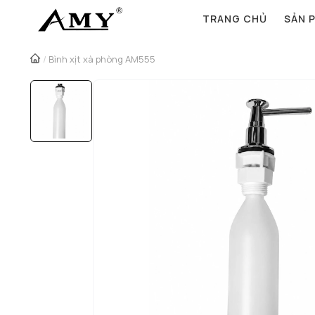
TRANG CHỦ
SẢN 
/
Bình xịt xà phòng AM555