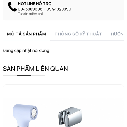
HOTLINE HỖ TRỢ
0945889696 -- 0944828899
Tư vấn miễn phí
MÔ TẢ SẢN PHẨM
THÔNG SỐ KỸ THUẬT
HƯỚNG
Đang cập nhật nội dung!
SẢN PHẨM LIÊN QUAN