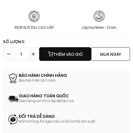
INOX SUS 304 CAO CẤP
Lớp mạ Niken - Crom
SỐ LƯỢNG
THÊM VÀO GIỎ
MUA NGAY
BẢO HÀNH CHÍNH HÃNG
Bảo hành lên tới 5 năm
GIAO HÀNG TOÀN QUỐC
Giao hàng và hỗ trợ lắp đặt tận nơi
ĐỔI TRẢ DỄ DÀNG
Đổi trả trong 30 ngày nếu có lỗi từ nhà sản xuất