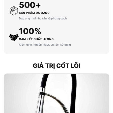
500+
SẢN PHẨM ĐA DẠNG
Đáp ứng mọi nhu cầu và phong cách
100%
CAM KẾT CHẤT LƯỢNG
Kiểm định nghiêm ngặt, an tâm sử dụng
GIÁ TRỊ CỐT LÕI