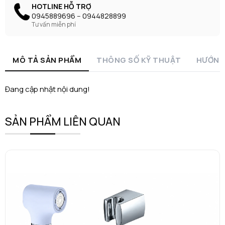
HOTLINE HỖ TRỢ
0945889696 -- 0944828899
Tư vấn miễn phí
MÔ TẢ SẢN PHẨM
THÔNG SỐ KỸ THUẬT
HƯỚNG
Đang cập nhật nội dung!
SẢN PHẨM LIÊN QUAN