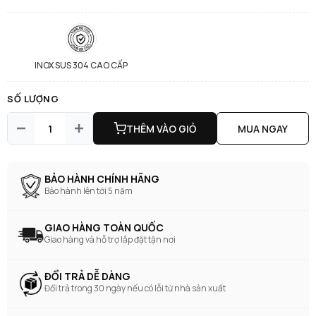
INOX SUS 304 CAO CẤP
SỐ LƯỢNG
THÊM VÀO GIỎ
MUA NGAY
BẢO HÀNH CHÍNH HÃNG
Bảo hành lên tới 5 năm
GIAO HÀNG TOÀN QUỐC
Giao hàng và hỗ trợ lắp đặt tận nơi
ĐỔI TRẢ DỄ DÀNG
Đổi trả trong 30 ngày nếu có lỗi từ nhà sản xuất