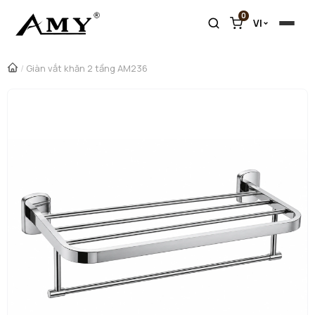
0
VI
/
Giàn vắt khăn 2 tầng AM236