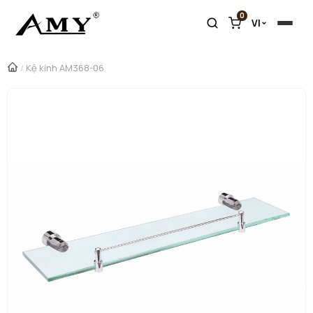
0
VI
/
Kệ kính AM368-06