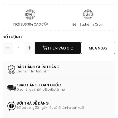
INOX SUS 304 CAO CẤP
Bề mặt phủ mạ Crom
SỐ LƯỢNG
THÊM VÀO GIỎ
MUA NGAY
BẢO HÀNH CHÍNH HÃNG
Bảo hành lên tới 5 năm
GIAO HÀNG TOÀN QUỐC
Giao hàng và hỗ trợ lắp đặt tận nơi
ĐỔI TRẢ DỄ DÀNG
Đổi trả trong 30 ngày nếu có lỗi từ nhà sản xuất