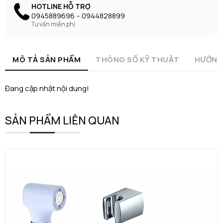
HOTLINE HỖ TRỢ
0945889696 -- 0944828899
Tư vấn miễn phí
MÔ TẢ SẢN PHẨM
THÔNG SỐ KỸ THUẬT
HƯỚNG
Đang cập nhật nội dung!
SẢN PHẨM LIÊN QUAN