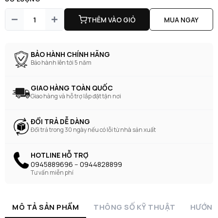
THÊM VÀO GIỎ
MUA NGAY
BẢO HÀNH CHÍNH HÃNG
Bảo hành lên tới 5 năm
GIAO HÀNG TOÀN QUỐC
Giao hàng và hỗ trợ lắp đặt tận nơi
ĐỔI TRẢ DỄ DÀNG
Đổi trả trong 30 ngày nếu có lỗi từ nhà sản xuất
HOTLINE HỖ TRỢ
0945889696 -- 0944828899
Tư vấn miễn phí
MÔ TẢ SẢN PHẨM
THÔNG SỐ KỸ THUẬT
HƯỚNG