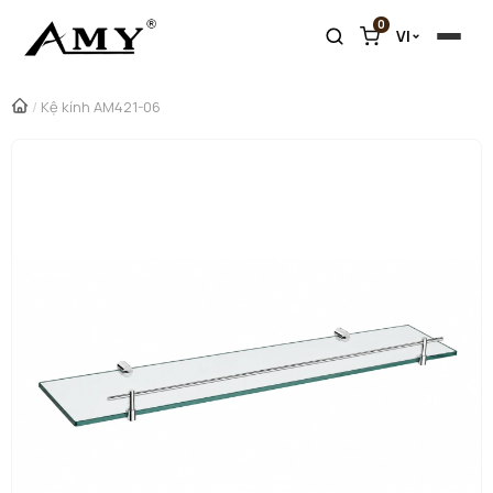
0
VI
/
Kệ kính AM421-06