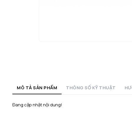
MÔ TẢ SẢN PHẨM
THÔNG SỐ KỸ THUẬT
HƯ
Đang cập nhật nội dung!