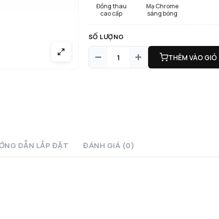
Đồng thau
Mạ Chrome
cao cấp
sáng bóng
SỐ LƯỢNG
THÊM VÀO GIỎ
ỚNG DẪN LẮP ĐẶT
ĐÁNH GIÁ (0)