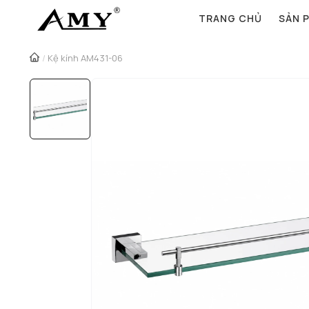
TRANG CHỦ
SẢN 
/
Kệ kính AM431-06