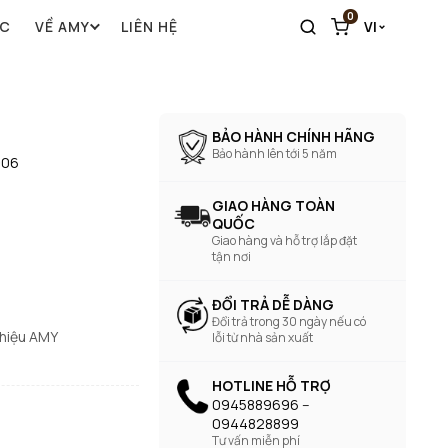
0
ỨC
VỀ AMY
LIÊN HỆ
VI
BẢO HÀNH CHÍNH HÃNG
Bảo hành lên tới 5 năm
-06
GIAO HÀNG TOÀN
QUỐC
Giao hàng và hỗ trợ lắp đặt
tận nơi
ĐỔI TRẢ DỄ DÀNG
Đổi trả trong 30 ngày nếu có
 hiệu AMY
lỗi từ nhà sản xuất
HOTLINE HỖ TRỢ
0945889696 --
0944828899
Tư vấn miễn phí