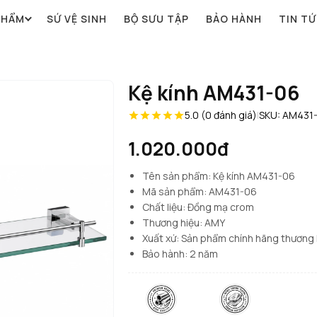
PHẨM
SỨ VỆ SINH
BỘ SƯU TẬP
BẢO HÀNH
TIN T
Kệ kính AM431-06
5.0 (0 đánh giá)
|
SKU: AM431
1.020.000đ
Tên sản phẩm: Kệ kính AM431-06
Mã sản phẩm: AM431-06
Chất liệu: Đồng mạ crom
Thương hiệu: AMY
Xuất xứ: Sản phẩm chính hãng thương
Bảo hành: 2 năm