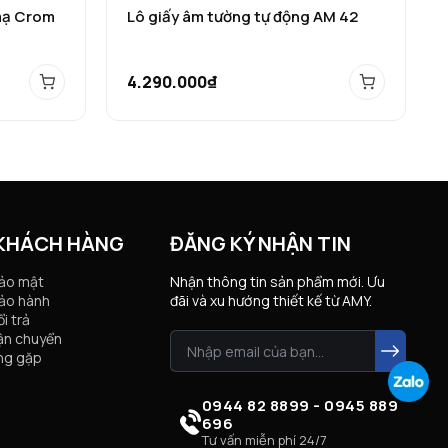
mạ Crom
Lô giấy âm tường tự động AM 42
4.290.000₫
 KHÁCH HÀNG
ĐĂNG KÝ NHẬN TIN
bảo mật
Nhận thông tin sản phẩm mới. Ưu
ảo hành
đãi và xu hướng thiết kế từ AMY.
i trả
ận chuyển
ng gặp
0944 82 8899 - 0945 889
696
Tư vấn miễn phí 24/7