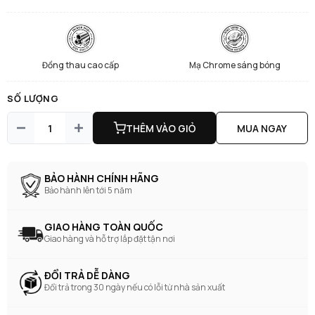
Đồng thau cao cấp
Mạ Chrome sáng bóng
SỐ LƯỢNG
THÊM VÀO GIỎ
MUA NGAY
BẢO HÀNH CHÍNH HÃNG
Bảo hành lên tới 5 năm
GIAO HÀNG TOÀN QUỐC
Giao hàng và hỗ trợ lắp đặt tận nơi
ĐỔI TRẢ DỄ DÀNG
Đổi trả trong 30 ngày nếu có lỗi từ nhà sản xuất