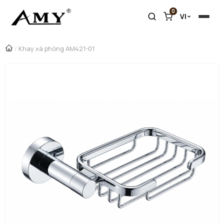
0
VI
/
Khay xà phòng AM421-01