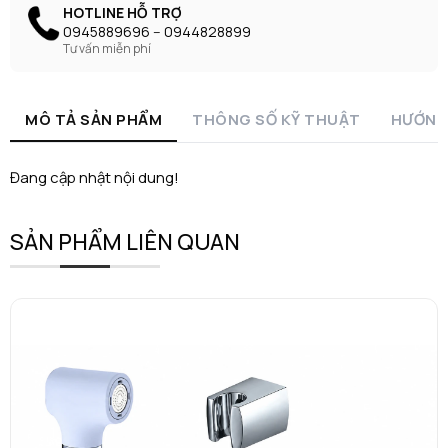
HOTLINE HỖ TRỢ
0945889696 -- 0944828899
Tư vấn miễn phí
MÔ TẢ SẢN PHẨM
THÔNG SỐ KỸ THUẬT
HƯỚNG
Đang cập nhật nội dung!
SẢN PHẨM LIÊN QUAN