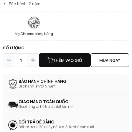
Bảo hành: 2 năm
Mạ Chrome sáng bóng
SỐ LƯỢNG
THÊM VÀO GIỎ
MUA NGAY
BẢO HÀNH CHÍNH HÃNG
Bảo hành lên tới 5 năm
GIAO HÀNG TOÀN QUỐC
Giao hàng và hỗ trợ lắp đặt tận nơi
ĐỔI TRẢ DỄ DÀNG
Đổi trả trong 30 ngày nếu có lỗi từ nhà sản xuất