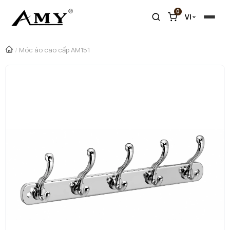
0
VI
/
Móc áo cao cấp AM151