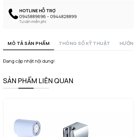
HOTLINE HỖ TRỢ
0945889696 -- 0944828899
Tư vấn miễn phí
MÔ TẢ SẢN PHẨM
THÔNG SỐ KỸ THUẬT
HƯỚNG
Đang cập nhật nội dung!
SẢN PHẨM LIÊN QUAN