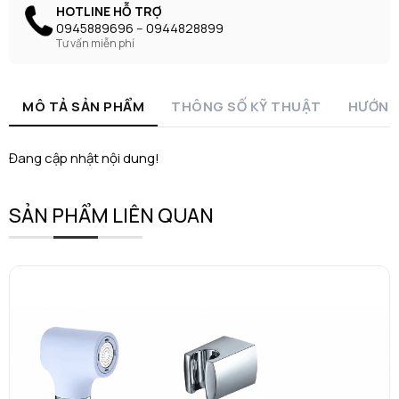
HOTLINE HỖ TRỢ
0945889696 -- 0944828899
Tư vấn miễn phí
MÔ TẢ SẢN PHẨM
THÔNG SỐ KỸ THUẬT
HƯỚNG
Đang cập nhật nội dung!
SẢN PHẨM LIÊN QUAN