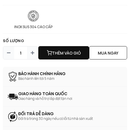
INOX SUS 304 CAO CẤP
SỐ LƯỢNG
THÊM VÀO GIỎ
MUA NGAY
BẢO HÀNH CHÍNH HÃNG
Bảo hành lên tới 5 năm
GIAO HÀNG TOÀN QUỐC
Giao hàng và hỗ trợ lắp đặt tận nơi
ĐỔI TRẢ DỄ DÀNG
Đổi trả trong 30 ngày nếu có lỗi từ nhà sản xuất