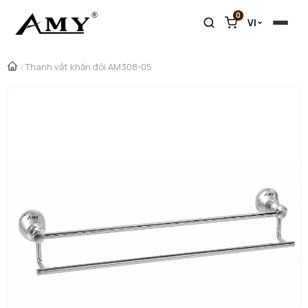
0
VI
/
Thanh vắt khăn đôi AM308-05