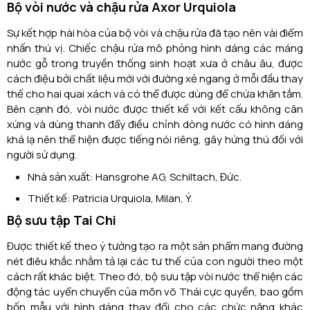
Bộ vòi nước và chậu rửa Axor Urquiola
Sự kết hợp hài hòa của bộ vòi và chậu rửa đã tạo nên vài điểm
nhấn thú vị. Chiếc chậu rửa mô phỏng hình dáng các máng
nước gỗ trong truyền thống sinh hoạt xưa ở châu âu, được
cách điệu bởi chất liệu mới với đường xẻ ngang ở mỗi đầu thay
thế cho hai quai xách và có thể được dùng để chứa khăn tắm.
Bên cạnh đó, vòi nước được thiết kế với kết cấu không cân
xứng và dùng thanh đẩy điều chỉnh dòng nước có hình dáng
khá lạ nên thể hiện được tiếng nói riêng, gây hứng thú đối với
người sử dụng.
Nhà sản xuất: Hansgrohe AG, Schiltach, Đức.
Thiết kế: Patricia Urquiola, Milan, Ý.
Bộ sưu tập Tai Chi
Được thiết kế theo ý tưởng tạo ra một sản phẩm mang đường
nét điêu khắc nhằm tả lại các tư thế của con người theo một
cách rất khác biệt. Theo đó, bộ sưu tập vòi nước thể hiện các
động tác uyển chuyển của môn võ Thái cực quyền, bao gồm
bốn mẫu với hình dáng thay đổi cho các chức năng khác