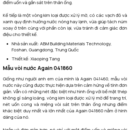
điểm uốn và gắn sát trên thân ống.
Kế tiếp là một vòng kim loại được xử lý mờ, có các vạch đỏ và
xanh quy định hướng nước nóng hay lạnh, vừa giúp tách núm
xoay ở trên cùng với phần còn lại, vừa tránh đi cảm giác đơn
điệu cho thiết kế.
Nhà sản xuất: ABM Building Materials Technology,
Foshan, Guangdong, Trung Quốc
Thiết kế: Xiaoping Tang
Mẫu vòi nước Again 041860
Giống như người anh em của mình là Again 041460, mẫu vòi
nước này cũng được thực hiện dựa trên cảm hứng về tính đơn
giản. Vẫn có những nét đặc biệt như hình ống với bề mặt thép
không gỉ sáng loáng, vòng kim loại được xử lý mờ để trang trí,
nét uốn cong và miệng vòi sát trên thân ống nhưng điểm
khác biệt duy nhất và lớn nhất của Again 041860 nằm ở hình
dáng của nó.
Ngắn và đơn giản hơn, nó chỉ với một điểm uốn và miệng vòi