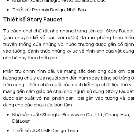
Nhà sản xuất: Hansgrohe AG, Schiltach, Đức
Thiết kế: Phoenix Design, Nhật Bản
Thiết kế Story Faucet
Từ cách chơi chữ rất nhẹ nhàng trong tên gọi, Story Faucet
(câu chuyện kể về các vòi nước) đã mô phỏng theo kiểu
truyền thống của những vòi nước thường được gắn cố định
vào tường, đánh thức những ký ức về hình ảnh của vật dụng
nhỏ bé này theo thời gian.
Phần trụ chính hình cầu và mang sắc đen óng của kim loại
hướng sự chú ý của người xem đến núm xoay bằng sứ trắng ở
trên cùng – điểm nhấn cuối của cách kết hợp chất liệu thú vị,
mang đến cảm giác dễ chịu cho người sử dụng. Story Faucet
được sản xuất với hai phiên bản, loại gắn vào tường và loại
dùng cho các chậu rửa, bồn tắm.
Nhà sản xuất: Shengtai Brassware Co., Ltd., Chang Hua,
Đài Loan
Thiết kế: JUSTIME Design Team