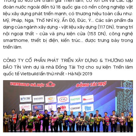
Trong số 405 DN tham gia Triển lãm, có 161 DN và các tập
đoàn nước ngoài đến từ 18 quốc gia có nền công nghiệp vật
liệu xây dựng phát triển mạnh, có thương hiệu toàn cầu như:
Mỹ, Pháp, Nga, Thổ Nhĩ Kỳ, Ấn Độ, Đức, Ý… Các sản phẩm đa
dạng của ngành xây dựng - vật liệu xây dựng (117 DN), trang trí
nội ngoại thất - cửa và phụ kiện cửa (153 DN), công nghệ
smarthome, thiết bị điện, kiến trúc… được trưng bày trong
triển lãm.
CÔNG TY CỔ PHẦN PHÁT TRIỂN XÂY DỰNG & THƯƠNG MẠI
BẢO TÍN Vinh dự là nhà Đồng Tài Trợ cho sự kiện Triển lãm
quốc tế Vietbuild lần thứ nhất - Hà Nội 2019