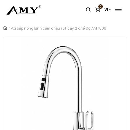
0
VI
/
Vòi bếp nóng lạnh cắm chậu rút dây 2 chế độ AM 1008