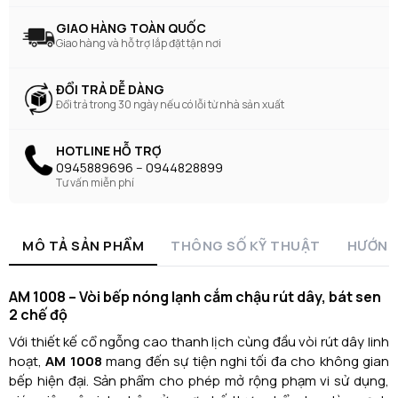
GIAO HÀNG TOÀN QUỐC
Giao hàng và hỗ trợ lắp đặt tận nơi
ĐỔI TRẢ DỄ DÀNG
Đổi trả trong 30 ngày nếu có lỗi từ nhà sản xuất
HOTLINE HỖ TRỢ
0945889696 -- 0944828899
Tư vấn miễn phí
MÔ TẢ SẢN PHẨM
THÔNG SỐ KỸ THUẬT
HƯỚNG
AM 1008 – Vòi bếp nóng lạnh cắm chậu rút dây, bát sen
2 chế độ
Với thiết kế cổ ngỗng cao thanh lịch cùng đầu vòi rút dây linh
hoạt,
AM 1008
mang đến sự tiện nghi tối đa cho không gian
bếp hiện đại. Sản phẩm cho phép mở rộng phạm vi sử dụng,