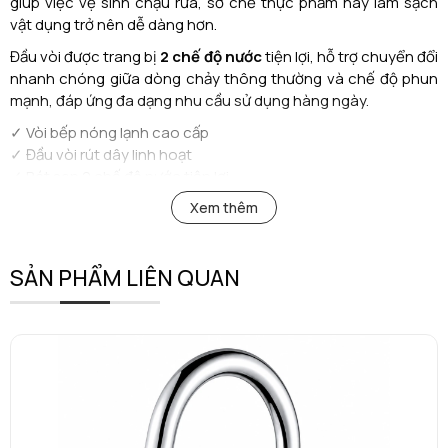
giúp việc vệ sinh chậu rửa, sơ chế thực phẩm hay làm sạch
vật dụng trở nên dễ dàng hơn.
Đầu vòi được trang bị
2 chế độ nước
tiện lợi, hỗ trợ chuyển đổi
nhanh chóng giữa dòng chảy thông thường và chế độ phun
mạnh, đáp ứng đa dạng nhu cầu sử dụng hàng ngày.
✓ Vòi bếp nóng lạnh cao cấp
✓ Đầu vòi rút dây linh hoạt
✓ Bát sen 2 chế độ nước tiện lợi
✓ Thiết kế cổ ngỗng hiện đại, sang trọng
Xem thêm
✓ Dễ dàng vệ sinh mọi vị trí trong chậu rửa
✓ Vận hành êm ái, bền bỉ theo thời gian
SẢN PHẨM LIÊN QUAN
Sự kết hợp giữa thiết kế tinh tế và công năng vượt trội giúp
AM
1008
trở thành lựa chọn lý tưởng cho những căn bếp hiện đại,
đề cao tính thẩm mỹ và trải nghiệm sử dụng.
AMY – Made in Korea 🇰🇷