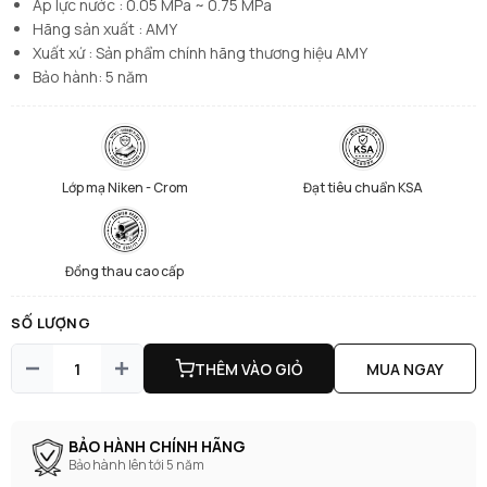
Áp lực nước : 0.05 MPa ~ 0.75 MPa
Hãng sản xuất : AMY
Xuất xứ : Sản phẩm chính hãng thương hiệu AMY
Bảo hành: 5 năm
Lớp mạ Niken - Crom
Đạt tiêu chuẩn KSA
Đồng thau cao cấp
SỐ LƯỢNG
THÊM VÀO GIỎ
MUA NGAY
BẢO HÀNH CHÍNH HÃNG
Bảo hành lên tới 5 năm