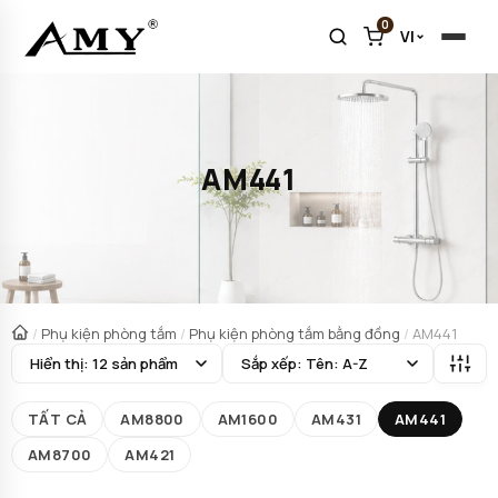
0
VI
AM441
/
Phụ kiện phòng tắm
/
Phụ kiện phòng tắm bằng đồng
/
AM441
TẤT CẢ
AM8800
AM1600
AM431
AM441
AM8700
AM421