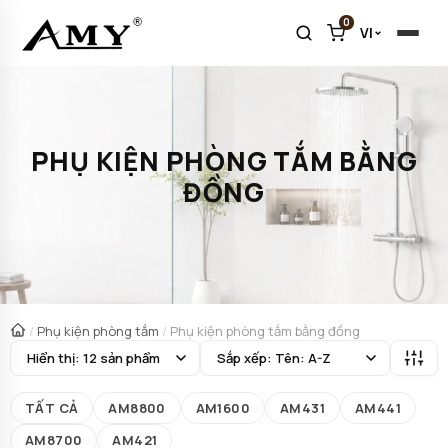
0
VI
PHỤ KIỆN PHÒNG TẮM BẰNG
ĐỒNG
/
Phụ kiện phòng tắm
/
Phụ kiện phòng tắm bằng đồng
TẤT CẢ
AM8800
AM1600
AM431
AM441
AM8700
AM421