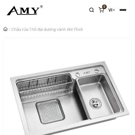
0
VI
/
Chậu rửa 1 hố đại dương vành AM 7546