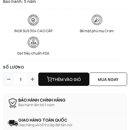
Bảo hành: 5 năm
INOX SUS 304 CAO CẤP
Bề mặt phủ mạ Crom
Đạt tiêu chuẩn KSA
SỐ LƯỢNG
THÊM VÀO GIỎ
MUA NGAY
BẢO HÀNH CHÍNH HÃNG
Bảo hành lên tới 5 năm
GIAO HÀNG TOÀN QUỐC
Giao hàng và hỗ trợ lắp đặt tận nơi