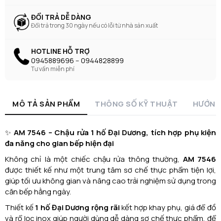
ĐỔI TRẢ DỄ DÀNG
Đổi trả trong 30 ngày nếu có lỗi từ nhà sản xuất
HOTLINE HỖ TRỢ
0945889696 -- 0944828899
Tư vấn miễn phí
MÔ TẢ SẢN PHẨM
THÔNG SỐ KỸ THUẬT
HƯỚNG
✨
AM 7546 – Chậu rửa 1 hố Đại Dương, tích hợp phụ kiện
đa năng cho gian bếp hiện đại
Không chỉ là một chiếc chậu rửa thông thường,
AM 7546
được thiết kế như một trung tâm sơ chế thực phẩm tiện lợi,
giúp tối ưu không gian và nâng cao trải nghiệm sử dụng trong
căn bếp hằng ngày.
Thiết kế
1 hố Đại Dương rộng rãi
kết hợp khay phụ, giá để đồ
và rổ lọc inox giúp người dùng dễ dàng sơ chế thực phẩm, để