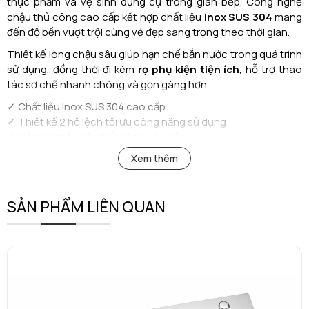
thực phẩm và vệ sinh dụng cụ trong gian bếp. Công nghệ
chậu thủ công cao cấp kết hợp chất liệu
Inox SUS 304
mang
đến độ bền vượt trội cùng vẻ đẹp sang trọng theo thời gian.
Thiết kế lòng chậu sâu giúp hạn chế bắn nước trong quá trình
sử dụng, đồng thời đi kèm
rọ phụ kiện tiện ích
, hỗ trợ thao
tác sơ chế nhanh chóng và gọn gàng hơn.
✓ Chất liệu Inox SUS 304 cao cấp
✓ Thiết kế 2 hố lệch tối ưu công năng sử dụng
✓ Công nghệ chậu thủ công cao cấp
✓ Lòng chậu sâu, hạn chế bắn nước
Xem thêm
✓ Chống oxy hóa và ăn mòn hiệu quả
✓ Dễ dàng vệ sinh, bền đẹp theo thời gian
✓ Tặng kèm rọ phụ kiện tiện ích
SẢN PHẨM LIÊN QUAN
Với thiết kế hiện đại cùng độ hoàn thiện cao cấp,
AM 8484N
là
lựa chọn lý tưởng cho những căn bếp sang trọng, nơi đề cao
sự tiện nghi, thẩm mỹ và trải nghiệm sử dụng hàng ngày.