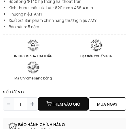
Bộ xifong Φ 140 hệ thống hai thoát tràn
Kích thước chậu rửa bát: 820 mm x 456,4 mm
Thương hiệu: AMY
Xuất xứ: Sản phẩm chính hãng thương hiệu AMY
Bảo hành: 5 năm
INOX SUS 304 CAO CẤP
Đạt tiêu chuẩn KSA
Mạ Chrome sáng bóng
SỐ LƯỢNG
THÊM VÀO GIỎ
MUA NGAY
BẢO HÀNH CHÍNH HÃNG