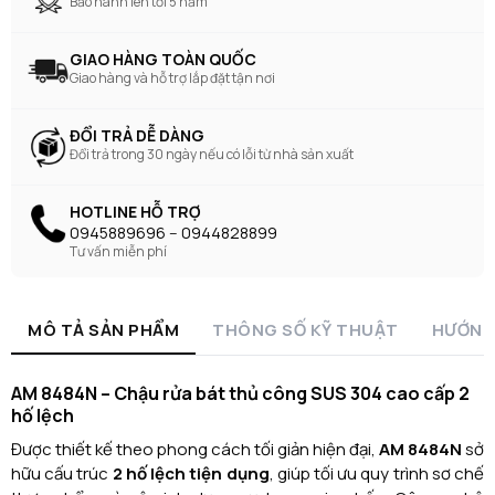
Bảo hành lên tới 5 năm
GIAO HÀNG TOÀN QUỐC
Giao hàng và hỗ trợ lắp đặt tận nơi
ĐỔI TRẢ DỄ DÀNG
Đổi trả trong 30 ngày nếu có lỗi từ nhà sản xuất
HOTLINE HỖ TRỢ
0945889696 -- 0944828899
Tư vấn miễn phí
MÔ TẢ SẢN PHẨM
THÔNG SỐ KỸ THUẬT
HƯỚNG
AM 8484N – Chậu rửa bát thủ công SUS 304 cao cấp 2
hố lệch
Được thiết kế theo phong cách tối giản hiện đại,
AM 8484N
sở
hữu cấu trúc
2 hố lệch tiện dụng
, giúp tối ưu quy trình sơ chế