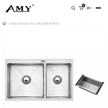
0
VI
/
Chậu rừa bát thủ công AM 8484N