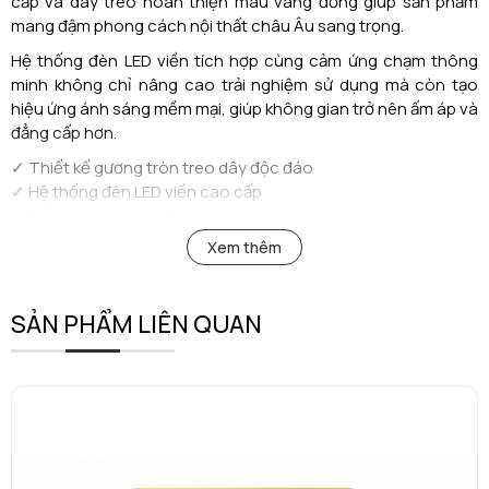
cấp và dây treo hoàn thiện màu vàng đồng giúp sản phẩm
mang đậm phong cách nội thất châu Âu sang trọng.
Hệ thống đèn LED viền tích hợp cùng cảm ứng chạm thông
minh không chỉ nâng cao trải nghiệm sử dụng mà còn tạo
hiệu ứng ánh sáng mềm mại, giúp không gian trở nên ấm áp và
đẳng cấp hơn.
✓ Thiết kế gương tròn treo dây độc đáo
✓ Hệ thống đèn LED viền cao cấp
✓ Cảm ứng chạm thông minh
✓ Khung Aluminum bền bỉ, chống oxy hóa
Xem thêm
✓ Ánh sáng dịu nhẹ, hỗ trợ soi chiếu hiệu quả
✓ Phù hợp với nhiều phong cách nội thất hiện đại
✓ Hoàn thiện tinh tế, sang trọng và nổi bật
SẢN PHẨM LIÊN QUAN
Với thiết kế ấn tượng cùng công nghệ hiện đại,
AMDP 325
không chỉ là chiếc gương phòng tắm mà còn là món đồ nội
thất trang trí giúp nâng tầm không gian sống và thể hiện gu
thẩm mỹ riêng của gia chủ.