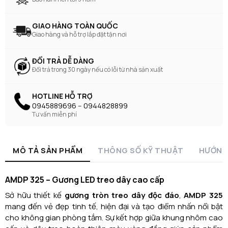
GIAO HÀNG TOÀN QUỐC
Giao hàng và hỗ trợ lắp đặt tận nơi
ĐỔI TRẢ DỄ DÀNG
Đổi trả trong 30 ngày nếu có lỗi từ nhà sản xuất
HOTLINE HỖ TRỢ
0945889696 -- 0944828899
Tư vấn miễn phí
MÔ TẢ SẢN PHẨM
THÔNG SỐ KỸ THUẬT
HƯỚNG
AMDP 325 – Gương LED treo dây cao cấp
Sở hữu thiết kế
gương tròn treo dây độc đáo
,
AMDP 325
mang đến vẻ đẹp tinh tế, hiện đại và tạo điểm nhấn nổi bật
cho không gian phòng tắm. Sự kết hợp giữa khung nhôm cao