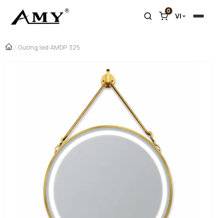
0
VI
/
Gương led AMDP 325