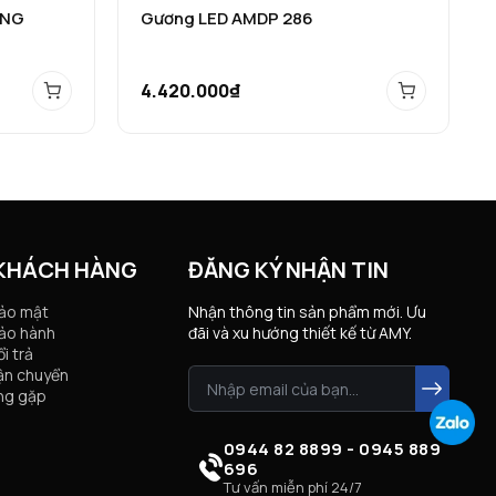
ANG
Gương LED AMDP 286
4.420.000₫
 KHÁCH HÀNG
ĐĂNG KÝ NHẬN TIN
bảo mật
Nhận thông tin sản phẩm mới. Ưu
ảo hành
đãi và xu hướng thiết kế từ AMY.
i trả
ận chuyển
ng gặp
0944 82 8899 - 0945 889
696
Tư vấn miễn phí 24/7