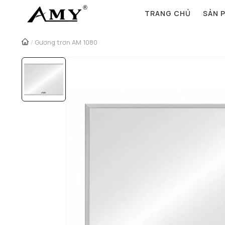
TRANG CHỦ
SẢN 
/
Gương trơn AM 1080