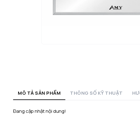
MÔ TẢ SẢN PHẨM
THÔNG SỐ KỸ THUẬT
HƯ
Đang cập nhật nội dung!