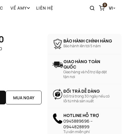
0
ỨC
VỀ AMY
LIÊN HỆ
VI
0
BẢO HÀNH CHÍNH HÃNG
Bảo hành lên tới 5 năm
0
GIAO HÀNG TOÀN
QUỐC
Giao hàng và hỗ trợ lắp đặt
tận nơi
ĐỔI TRẢ DỄ DÀNG
Đổi trả trong 30 ngày nếu có
MUA NGAY
lỗi từ nhà sản xuất
HOTLINE HỖ TRỢ
0945889696 --
0944828899
Tư vấn miễn phí