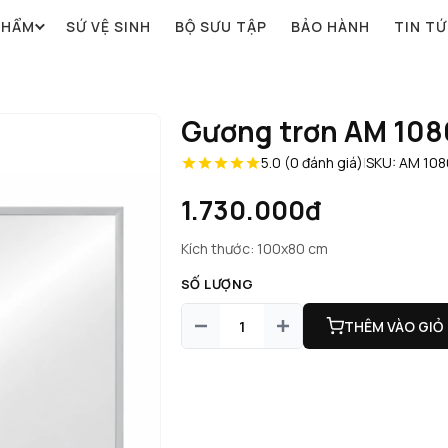
PHẨM
SỨ VỆ SINH
BỘ SƯU TẬP
BẢO HÀNH
TIN T
Gương trơn AM 108
5.0 (0 đánh giá)
|
SKU: AM 108
1.730.000đ
Kích thước: 100x80 cm
SỐ LƯỢNG
THÊM VÀO GIỎ