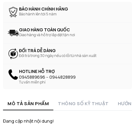
BẢO HÀNH CHÍNH HÃNG
Bảo hành lên tới 5 năm
GIAO HÀNG TOÀN QUỐC
Giao hàng và hỗ trợ lắp đặt tận nơi
ĐỔI TRẢ DỄ DÀNG
Đổi trả trong 30 ngày nếu có lỗi từ nhà sản xuất
HOTLINE HỖ TRỢ
0945889696 -- 0944828899
Tư vấn miễn phí
MÔ TẢ SẢN PHẨM
THÔNG SỐ KỸ THUẬT
HƯỚNG
Đang cập nhật nội dung!