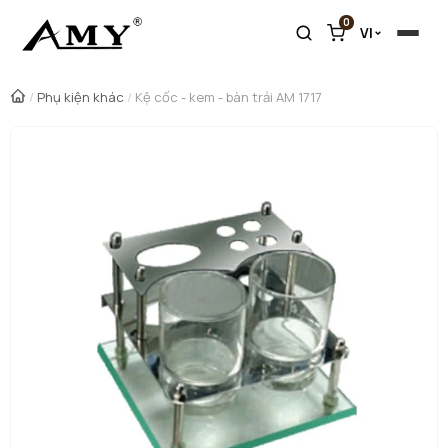
0
VI
/
Phụ kiện khác
/
Kệ cốc - kem - bàn trải AM 1717