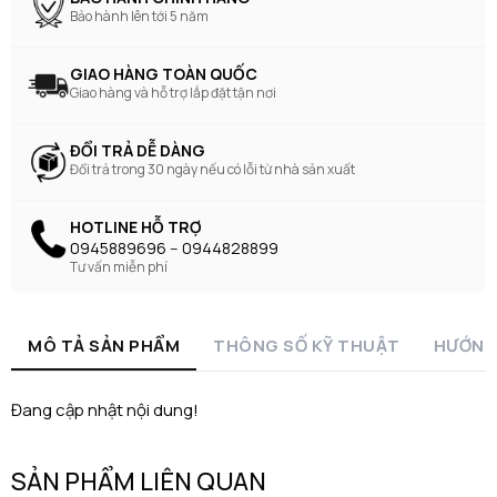
Bảo hành lên tới 5 năm
GIAO HÀNG TOÀN QUỐC
Giao hàng và hỗ trợ lắp đặt tận nơi
ĐỔI TRẢ DỄ DÀNG
Đổi trả trong 30 ngày nếu có lỗi từ nhà sản xuất
HOTLINE HỖ TRỢ
0945889696 -- 0944828899
Tư vấn miễn phí
MÔ TẢ SẢN PHẨM
THÔNG SỐ KỸ THUẬT
HƯỚNG
Đang cập nhật nội dung!
SẢN PHẨM LIÊN QUAN