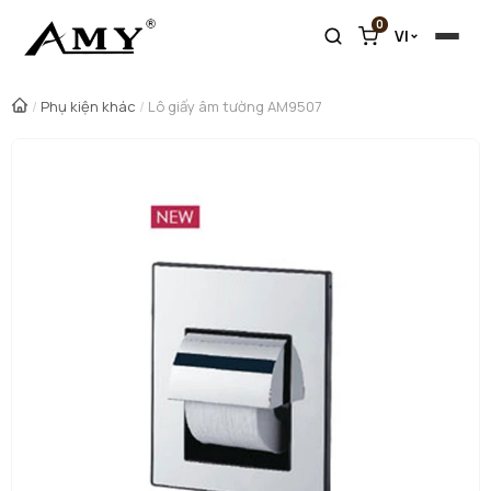
0
VI
/
Phụ kiện khác
/
Lô giấy âm tường AM9507