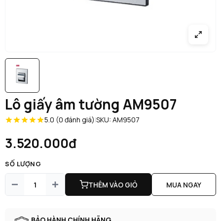
Lô giấy âm tường AM9507
5.0 (0 đánh giá)
|
SKU: AM9507
3.520.000đ
SỐ LƯỢNG
THÊM VÀO GIỎ
MUA NGAY
BẢO HÀNH CHÍNH HÃNG