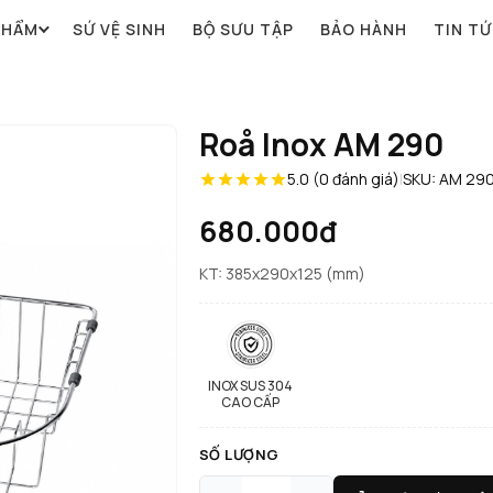
PHẨM
SỨ VỆ SINH
BỘ SƯU TẬP
BẢO HÀNH
TIN T
Roå Inox AM 290
5.0 (0 đánh giá)
|
SKU: AM 29
680.000đ
KT: 385x290x125 (mm)
INOX SUS 304
CAO CẤP
SỐ LƯỢNG