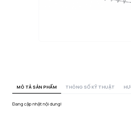
MÔ TẢ SẢN PHẨM
THÔNG SỐ KỸ THUẬT
HƯ
Đang cập nhật nội dung!