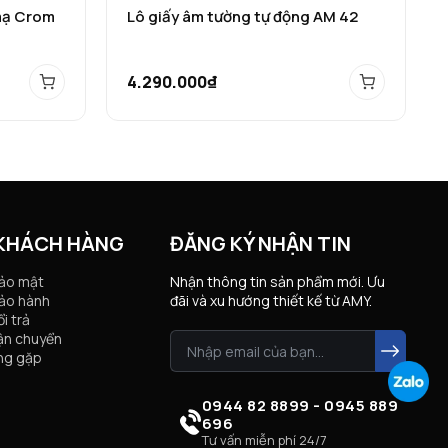
mạ Crom
Lô giấy âm tường tự động AM 42
4.290.000₫
 KHÁCH HÀNG
ĐĂNG KÝ NHẬN TIN
bảo mật
Nhận thông tin sản phẩm mới. Ưu
ảo hành
đãi và xu hướng thiết kế từ AMY.
i trả
ận chuyển
ng gặp
0944 82 8899 - 0945 889
696
Tư vấn miễn phí 24/7