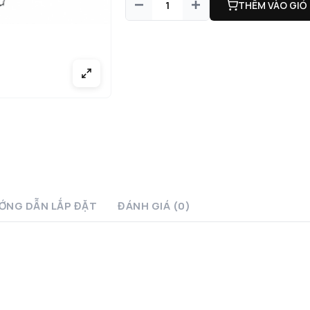
THÊM VÀO GIỎ
ỚNG DẪN LẮP ĐẶT
ĐÁNH GIÁ (0)