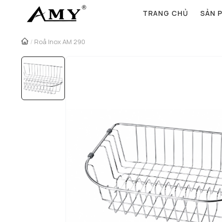
TRANG CHỦ
SẢN 
/
Roå Inox AM 290