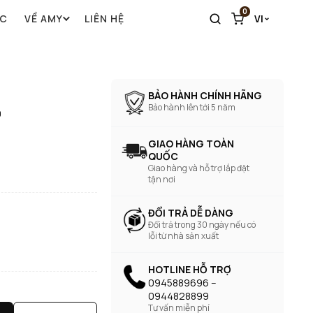
0
ỨC
VỀ AMY
LIÊN HỆ
VI
BẢO HÀNH CHÍNH HÃNG
Bảo hành lên tới 5 năm
0
GIAO HÀNG TOÀN
QUỐC
Giao hàng và hỗ trợ lắp đặt
tận nơi
ĐỔI TRẢ DỄ DÀNG
Đổi trả trong 30 ngày nếu có
lỗi từ nhà sản xuất
HOTLINE HỖ TRỢ
0945889696 --
0944828899
Tư vấn miễn phí