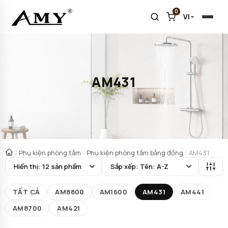
0
VI
AM431
/
Phụ kiện phòng tắm
/
Phụ kiện phòng tắm bằng đồng
/
AM431
TẤT CẢ
AM8800
AM1600
AM431
AM441
AM8700
AM421