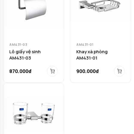
AM431-03
AM431-01
Lô giấy vệ sinh
Khay xà phòng
AM431-03
AM431-01
870.000₫
900.000₫