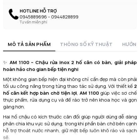
HOTLINE HỖ TRỢ
0945889696 -- 0944828899
Tư vấn miễn phí
MÔ TẢ SẢN PHẨM
THÔNG SỐ KỸ THUẬT
HƯỚNG
✨
AM 1100 – Chậu rửa inox 2 hố cân có bàn, giải pháp
hoàn hảo cho gian bếp tiện nghi
Một không gian bếp hiện đại không chỉ cần đẹp mà còn phải
tối ưu công năng trong từng thao tác sử dụng. Với thiết kế
2
hố cân kết hợp bàn chờ tiện lợi
,
AM 1100
giúp việc sơ chế
thực phẩm, rửa dụng cụ và để ráo trở nên khoa học và gọn
gàng hơn.
Hai hố chậu có kích thước cân đối giúp người dùng dễ dàng
phân chia khu vực sử dụng, trong khi phần bàn chờ bên cạnh
hỗ trợ thoát nước nhanh, giữ mặt bếp luôn khô ráo và sạch
sẽ.