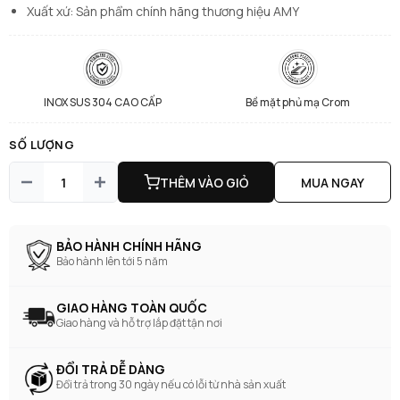
Xuất xứ: Sản phẩm chính hãng thương hiệu AMY
INOX SUS 304 CAO CẤP
Bề mặt phủ mạ Crom
SỐ LƯỢNG
THÊM VÀO GIỎ
MUA NGAY
BẢO HÀNH CHÍNH HÃNG
Bảo hành lên tới 5 năm
GIAO HÀNG TOÀN QUỐC
Giao hàng và hỗ trợ lắp đặt tận nơi
ĐỔI TRẢ DỄ DÀNG
Đổi trả trong 30 ngày nếu có lỗi từ nhà sản xuất