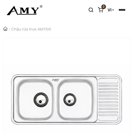
0
VI
/
Chậu rửa Inox AM1100