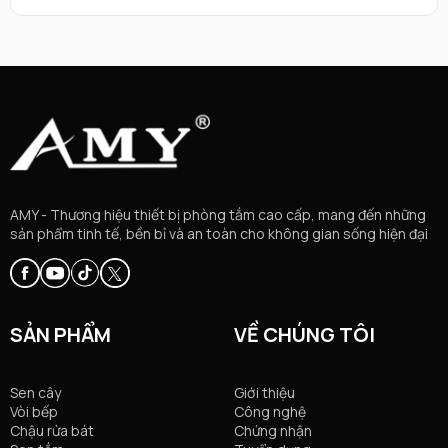
lavabo, kính soi, thùng rác, bình đựng xà bông, ly… cho đến
gạch ốp lát trong không gian “nhà thư giãn” này đều cùng
một tông sắc, hoạ tiết. Kiểu dáng, hoa văn và màu của thiết
bị vệ sinh rất phong phú nhưng chủ yếu dùng nhiều sắc sáng
– sạch, hoa văn chỉ viền điểm xuyết nhẹ, không thể hiện rực rỡ
hay “tưng bừng”.
AMY - Thương hiệu thiết bị phòng tắm cao cấp, mang đến những
sản phẩm tinh tế, bền bỉ và an toàn cho không gian sống hiện đại
SẢN PHẨM
VỀ CHÚNG TÔI
Sen cây
Giới thiệu
Vòi bếp
Công nghệ
Chậu rửa bát
Chứng nhận