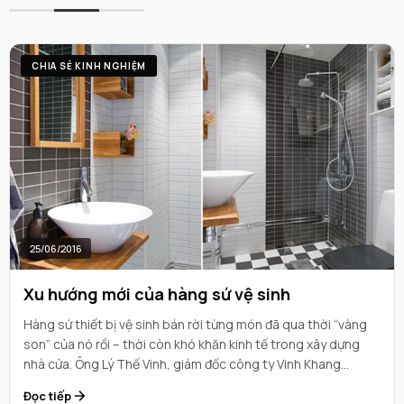
CHIA SẺ KINH NGHIỆM
25/06/2016
Xu hướng mới của hàng sứ vệ sinh
Hàng sứ thiết bị vệ sinh bán rời từng món đã qua thời “vàng
son” của nó rồi – thời còn khó khăn kinh tế trong xây dựng
nhà cửa. Ông Lý Thế Vinh, giám đốc công ty Vinh Khang
chuyên phân phối sản phẩm của Hàn Quốc cho biết, “nay
Đọc tiếp
người tiêu dùng chỉ muốn chọn hàng trọn bộ”, từ bồn cầu,