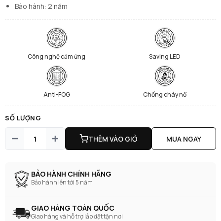
Bảo hành: 2 năm
Công nghệ cảm ứng
Saving LED
Anti-FOG
Chống cháy nổ
SỐ LƯỢNG
THÊM VÀO GIỎ
MUA NGAY
BẢO HÀNH CHÍNH HÃNG
Bảo hành lên tới 5 năm
GIAO HÀNG TOÀN QUỐC
Giao hàng và hỗ trợ lắp đặt tận nơi