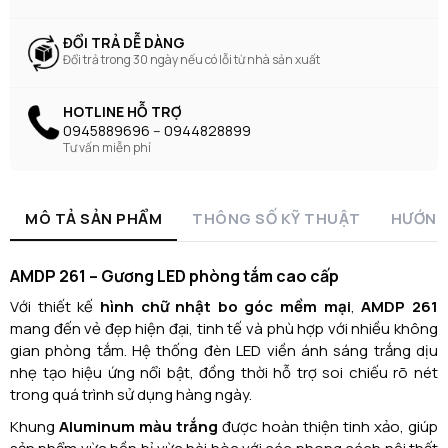
ĐỔI TRẢ DỄ DÀNG
Đổi trả trong 30 ngày nếu có lỗi từ nhà sản xuất
HOTLINE HỖ TRỢ
0945889696 -- 0944828899
Tư vấn miễn phí
MÔ TẢ SẢN PHẨM
THÔNG SỐ KỸ THUẬT
HƯỚNG
AMDP 261 – Gương LED phòng tắm cao cấp
Với thiết kế
hình chữ nhật bo góc mềm mại
,
AMDP 261
mang đến vẻ đẹp hiện đại, tinh tế và phù hợp với nhiều không
gian phòng tắm. Hệ thống đèn LED viền ánh sáng trắng dịu
nhẹ tạo hiệu ứng nổi bật, đồng thời hỗ trợ soi chiếu rõ nét
trong quá trình sử dụng hàng ngày.
Khung
Aluminum màu trắng
được hoàn thiện tinh xảo, giúp