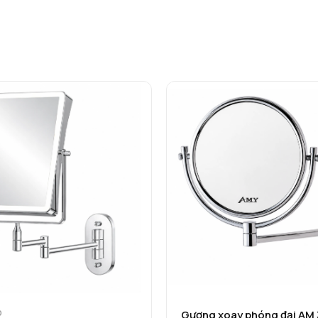
D
Gương xoay phóng đại AM 