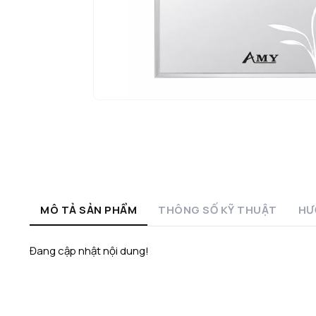
MÔ TẢ SẢN PHẨM
THÔNG SỐ KỸ THUẬT
HƯ
Đang cập nhật nội dung!