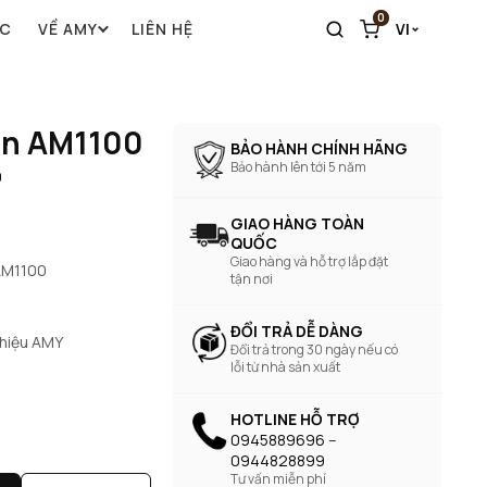
0
ỨC
VỀ AMY
LIÊN HỆ
VI
ăn AM1100
BẢO HÀNH CHÍNH HÃNG
Bảo hành lên tới 5 năm
0
GIAO HÀNG TOÀN
QUỐC
Giao hàng và hỗ trợ lắp đặt
AM1100
tận nơi
ĐỔI TRẢ DỄ DÀNG
 hiệu AMY
Đổi trả trong 30 ngày nếu có
lỗi từ nhà sản xuất
HOTLINE HỖ TRỢ
0945889696 --
0944828899
Tư vấn miễn phí