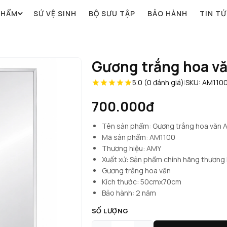
PHẨM
SỨ VỆ SINH
BỘ SƯU TẬP
BẢO HÀNH
TIN T
Gương trắng hoa v
5.0 (0 đánh giá)
|
SKU: AM110
700.000đ
Tên sản phẩm: Gương trắng hoa văn 
Mã sản phẩm: AM1100
Thương hiệu: AMY
Xuất xứ: Sản phẩm chính hãng thương
Gương trắng hoa văn
Kích thước: 50cmx70cm
Bảo hành: 2 năm
SỐ LƯỢNG