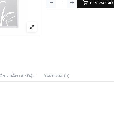
THÊM VÀO GIỎ
ỚNG DẪN LẮP ĐẶT
ĐÁNH GIÁ (0)