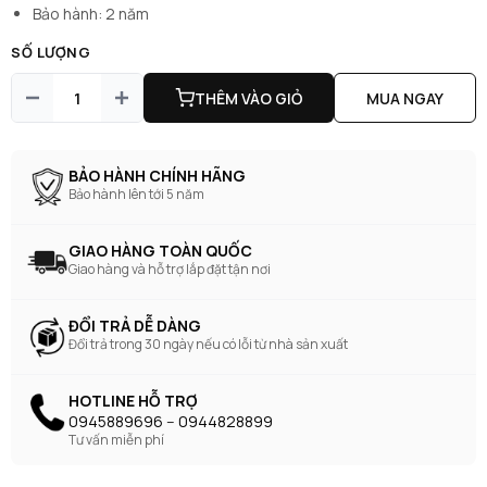
Bảo hành: 2 năm
SỐ LƯỢNG
THÊM VÀO GIỎ
MUA NGAY
BẢO HÀNH CHÍNH HÃNG
Bảo hành lên tới 5 năm
GIAO HÀNG TOÀN QUỐC
Giao hàng và hỗ trợ lắp đặt tận nơi
ĐỔI TRẢ DỄ DÀNG
Đổi trả trong 30 ngày nếu có lỗi từ nhà sản xuất
HOTLINE HỖ TRỢ
0945889696 -- 0944828899
Tư vấn miễn phí