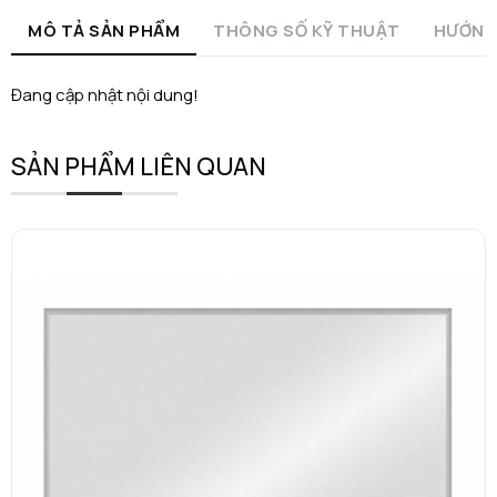
MÔ TẢ SẢN PHẨM
THÔNG SỐ KỸ THUẬT
HƯỚNG
Đang cập nhật nội dung!
SẢN PHẨM LIÊN QUAN