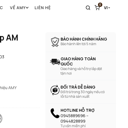
0
ỨC
VỀ AMY
LIÊN HỆ
VI
ấp AM
BẢO HÀNH CHÍNH HÃNG
Bảo hành lên tới 5 năm
03
GIAO HÀNG TOÀN
QUỐC
Giao hàng và hỗ trợ lắp đặt
tận nơi
ĐỔI TRẢ DỄ DÀNG
 hiệu AMY
Đổi trả trong 30 ngày nếu có
lỗi từ nhà sản xuất
HOTLINE HỖ TRỢ
0945889696 --
0944828899
Tư vấn miễn phí