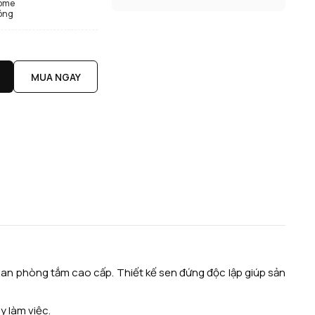
ome
óng
MUA NGAY
an phòng tắm cao cấp. Thiết kế sen đứng độc lập giúp sản
y làm việc.