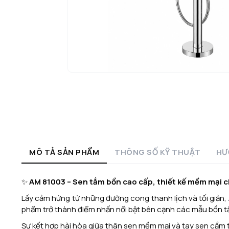
MÔ TẢ SẢN PHẨM
THÔNG SỐ KỸ THUẬT
HƯ
✨
AM 81003 – Sen tắm bồn cao cấp, thiết kế mềm mại c
Lấy cảm hứng từ những đường cong thanh lịch và tối giản,
phẩm trở thành điểm nhấn nổi bật bên cạnh các mẫu bồn tắ
Sự kết hợp hài hòa giữa thân sen mềm mại và tay sen cầm t