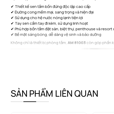
✔ Thiết kế sen tắm bồn đứng độc lập cao cấp
✔ Đường cong mềm mại, sang trọng và hiện đại
✔ Sử dụng cho hệ nước nóng lạnh tiện lợi
✔ Tay sen cầm tay đi kèm, sử dụng linh hoạt
✔ Phù hợp bồn tắm đặt sàn, biệt thự, penthouse và resort
✔ Bề mặt sáng bóng, dễ dàng vệ sinh và bảo dưỡng
Không chỉ là thiết bị phòng tắm,
AM 81003
còn góp phần ki
SẢN PHẨM LIÊN QUAN