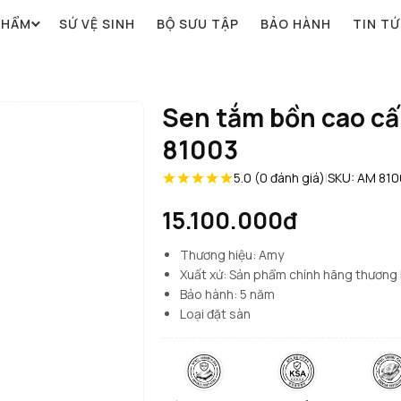
PHẨM
SỨ VỆ SINH
BỘ SƯU TẬP
BẢO HÀNH
TIN T
Sen tắm bồn cao c
81003
5.0 (0 đánh giá)
|
SKU: AM 810
15.100.000đ
Thương hiệu: Amy
Xuất xứ: Sản phẩm chính hãng thương
Bảo hành: 5 năm
Loại đặt sàn