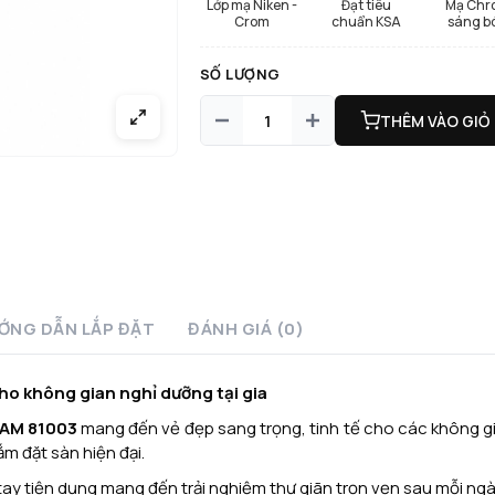
Lớp mạ Niken -
Đạt tiêu
Mạ Chr
Crom
chuẩn KSA
sáng b
SỐ LƯỢNG
THÊM VÀO GIỎ
ỚNG DẪN LẮP ĐẶT
ĐÁNH GIÁ (0)
ho không gian nghỉ dưỡng tại gia
AM 81003
mang đến vẻ đẹp sang trọng, tinh tế cho các không gi
m đặt sàn hiện đại.
ay tiện dụng mang đến trải nghiệm thư giãn trọn vẹn sau mỗi ngà