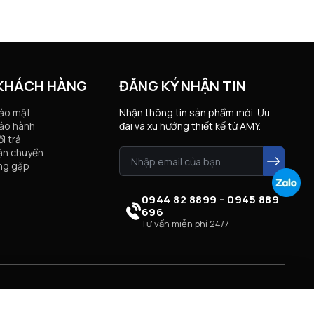
 KHÁCH HÀNG
ĐĂNG KÝ NHẬN TIN
bảo mật
Nhận thông tin sản phẩm mới. Ưu
ảo hành
đãi và xu hướng thiết kế từ AMY.
i trả
ận chuyển
ng gặp
0944 82 8899 - 0945 889
696
Tư vấn miễn phí 24/7
Xóa danh sách
So sánh ngay