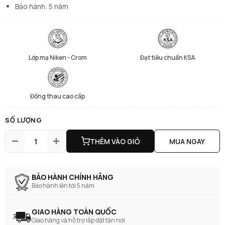
Bảo hành: 5 năm
Lớp mạ Niken - Crom
Đạt tiêu chuẩn KSA
Đồng thau cao cấp
SỐ LƯỢNG
THÊM VÀO GIỎ
MUA NGAY
BẢO HÀNH CHÍNH HÃNG
Bảo hành lên tới 5 năm
GIAO HÀNG TOÀN QUỐC
Giao hàng và hỗ trợ lắp đặt tận nơi