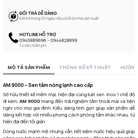
ĐỔI TRẢ DỄ DÀNG
Đổi trả trong 30 ngày nếu có lỗi từ nhà sản xuất
HOTLINE HỖ TRỢ
0945889696 -- 0944828899
Tư vấn miễn phí
MÔ TẢ SẢN PHẨM
THÔNG SỐ KỸ THUẬT
HƯỚNG
AM 9000 – Sen tắm nóng lạnh cao cấp
Sở hữu thiết kế mềm mại, hiện đại cùng bát sen Inox 1 chế độ
đi kèm,
AM 9000
mang đến trải nghiệm tắm thoải mái và tiện
nghi cho mọi gia đình. Kiểu dáng tinh gọn giúp sản phẩm dễ
dàng kết hợp với nhiều phong cách phòng tắm khác nhau, từ
hiện đại đến tối giản.
Dòng nước mạnh mẽ nhưng vẫn tiết kiệm nước hiệu quả giúp