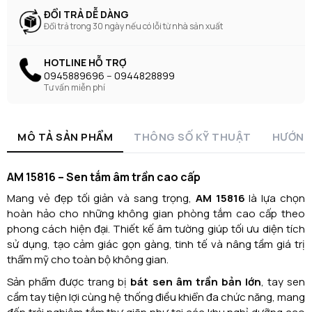
ĐỔI TRẢ DỄ DÀNG
Đổi trả trong 30 ngày nếu có lỗi từ nhà sản xuất
HOTLINE HỖ TRỢ
0945889696 -- 0944828899
Tư vấn miễn phí
MÔ TẢ SẢN PHẨM
THÔNG SỐ KỸ THUẬT
HƯỚNG
AM 15816 – Sen tắm âm trần cao cấp
Mang vẻ đẹp tối giản và sang trọng,
AM 15816
là lựa chọn
hoàn hảo cho những không gian phòng tắm cao cấp theo
phong cách hiện đại. Thiết kế âm tường giúp tối ưu diện tích
sử dụng, tạo cảm giác gọn gàng, tinh tế và nâng tầm giá trị
thẩm mỹ cho toàn bộ không gian.
Sản phẩm được trang bị
bát sen âm trần bản lớn
, tay sen
cầm tay tiện lợi cùng hệ thống điều khiển đa chức năng, mang