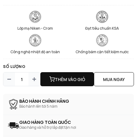
Lớp mạ Niken - Crom
Đạt tiêu chuẩn KSA
Công nghệ nhiệt độ an toàn
Chống bám cặn tiết kiệm nước
SỐ LƯỢNG
THÊM VÀO GIỎ
MUA NGAY
BẢO HÀNH CHÍNH HÃNG
Bảo hành lên tới 5 năm
GIAO HÀNG TOÀN QUỐC
Giao hàng và hỗ trợ lắp đặt tận nơi