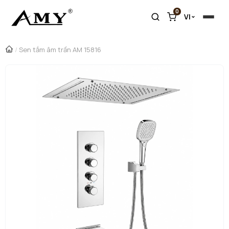
0
VI
/
Sen tắm âm trần AM 15816