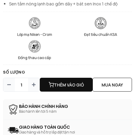
Sen tắm nóng lạnh bao gồm dây + bát sen Inox 1 chế độ
Lớp mạ Niken - Crom
Đạt tiêu chuẩn KSA
Đồng thau cao cấp
SỐ LƯỢNG
THÊM VÀO GIỎ
MUA NGAY
BẢO HÀNH CHÍNH HÃNG
Bảo hành lên tới 5 năm
GIAO HÀNG TOÀN QUỐC
Giao hàng và hỗ trợ lắp đặt tận nơi