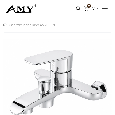
0
VI
/
Sen tắm nóng lạnh AM7000N