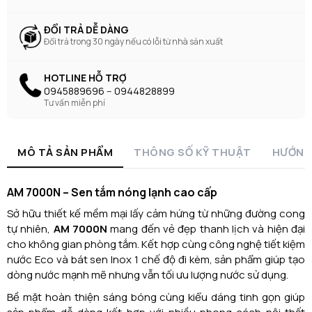
ĐỔI TRẢ DỄ DÀNG
Đổi trả trong 30 ngày nếu có lỗi từ nhà sản xuất
HOTLINE HỖ TRỢ
0945889696 -- 0944828899
Tư vấn miễn phí
MÔ TẢ SẢN PHẨM
THÔNG SỐ KỸ THUẬT
HƯỚNG
AM 7000N – Sen tắm nóng lạnh cao cấp
Sở hữu thiết kế mềm mại lấy cảm hứng từ những đường cong
tự nhiên,
AM 7000N
mang đến vẻ đẹp thanh lịch và hiện đại
cho không gian phòng tắm. Kết hợp cùng công nghệ tiết kiệm
nước Eco và bát sen Inox 1 chế độ đi kèm, sản phẩm giúp tạo
dòng nước mạnh mẽ nhưng vẫn tối ưu lượng nước sử dụng.
Bề mặt hoàn thiện sáng bóng cùng kiểu dáng tinh gọn giúp