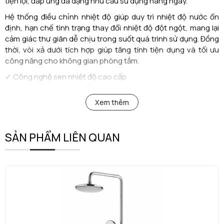
tiện lợi, đáp ứng đa dạng nhu cầu sử dụng hàng ngày.
Hệ thống điều chỉnh nhiệt độ giúp duy trì nhiệt độ nước ổn
định, hạn chế tình trạng thay đổi nhiệt độ đột ngột, mang lại
cảm giác thư giãn dễ chịu trong suốt quá trình sử dụng. Đồng
thời, vòi xả dưới tích hợp giúp tăng tính tiện dụng và tối ưu
công năng cho không gian phòng tắm.
✓ Công nghệ sen nhiệt độ cao cấp
✓ Duy trì nhiệt độ nước ổn định, an toàn
✓ Bát sen trần bản vuông cho vùng phủ nước rộng
Xem thêm
✓ Tay sen cầm tay tiện lợi
✓ Tích hợp vòi xả dưới đa năng
✓ Công nghệ tiết kiệm nước Eco
SẢN PHẨM LIÊN QUAN
✓ Thiết kế hiện đại, sang trọng
Với sự kết hợp giữa công nghệ tiên tiến và thiết kế tinh tế,
AM
9126
là lựa chọn lý tưởng cho những không gian phòng tắm
hiện đại, đề cao sự tiện nghi, an toàn và trải nghiệm thư giãn
hoàn hảo.