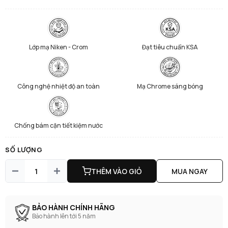
Lớp mạ Niken - Crom
Đạt tiêu chuẩn KSA
Công nghệ nhiệt độ an toàn
Mạ Chrome sáng bóng
Chống bám cặn tiết kiệm nước
SỐ LƯỢNG
THÊM VÀO GIỎ
MUA NGAY
BẢO HÀNH CHÍNH HÃNG
Bảo hành lên tới 5 năm