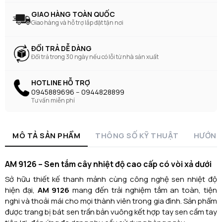
GIAO HÀNG TOÀN QUỐC
Giao hàng và hỗ trợ lắp đặt tận nơi
ĐỔI TRẢ DỄ DÀNG
Đổi trả trong 30 ngày nếu có lỗi từ nhà sản xuất
HOTLINE HỖ TRỢ
0945889696 -- 0944828899
Tư vấn miễn phí
MÔ TẢ SẢN PHẨM
THÔNG SỐ KỸ THUẬT
HƯỚNG
AM 9126 – Sen tắm cây nhiệt độ cao cấp có vòi xả dưới
Sở hữu thiết kế thanh mảnh cùng công nghệ sen nhiệt độ
hiện đại,
AM 9126
mang đến trải nghiệm tắm an toàn, tiện
nghi và thoải mái cho mọi thành viên trong gia đình. Sản phẩm
được trang bị bát sen trần bản vuông kết hợp tay sen cầm tay