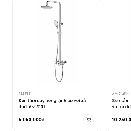
AM 3131
AM 9125N
Sen tắm cây nóng lạnh có vòi xả
Sen tắm 
dưới AM 3131
vòi xả d
6.050.000₫
10.250.