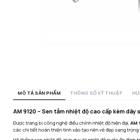
MÔ TẢ SẢN PHẨM
THÔNG SỐ KỸ THUẬT
HƯ
AM 9120 – Sen tắm nhiệt độ cao cấp kèm dây s
Được trang bị công nghệ điều chỉnh nhiệt độ hiện đại,
AM 
các chi tiết hoàn thiện tinh xảo tạo nên vẻ đẹp sang trọng
Hệ thống sen nhiệt độ giúp duy trì nhiệt độ nước ổn định t