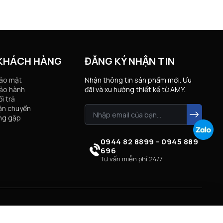
 KHÁCH HÀNG
ĐĂNG KÝ NHẬN TIN
bảo mật
Nhận thông tin sản phẩm mới. Ưu
ảo hành
đãi và xu hướng thiết kế từ AMY.
i trả
ận chuyển
ng gặp
0944 82 8899 - 0945 889
696
Tư vấn miễn phí 24/7
Xóa danh sách
So sánh ngay