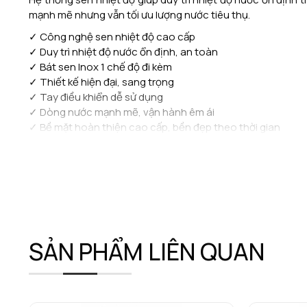
mạnh mẽ nhưng vẫn tối ưu lượng nước tiêu thụ.
✓ Công nghệ sen nhiệt độ cao cấp
✓ Duy trì nhiệt độ nước ổn định, an toàn
✓ Bát sen Inox 1 chế độ đi kèm
✓ Thiết kế hiện đại, sang trọng
✓ Tay điều khiển dễ sử dụng
✓ Dòng nước mạnh mẽ, vận hành êm ái
✓ Bề mặt hoàn thiện cao cấp, bền đẹp theo thời gian
Với sự kết hợp giữa công nghệ tiên tiến, thiết kế hiện đại 
trải nghiệm thư giãn trọn vẹn.
SẢN PHẨM LIÊN QUAN