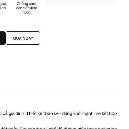
ghệ
Chống bám
ộ an
cặn tiết kiệm
n
nước
MUA NGAY
 cả gia đình. Thiết kế thân sen dạng khối mạnh mẽ kết hợp
ộ đột ngột. Bát sen Inox 1 chế độ đi kèm giúp tạo dòng nước