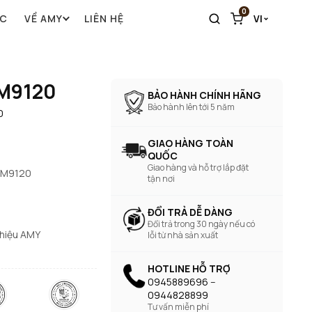
0
ỨC
VỀ AMY
LIÊN HỆ
VI
AM9120
BẢO HÀNH CHÍNH HÃNG
Bảo hành lên tới 5 năm
0
GIAO HÀNG TOÀN
QUỐC
Giao hàng và hỗ trợ lắp đặt
 AM9120
tận nơi
ĐỔI TRẢ DỄ DÀNG
Đổi trả trong 30 ngày nếu có
 hiệu AMY
lỗi từ nhà sản xuất
HOTLINE HỖ TRỢ
0945889696 --
0944828899
Tư vấn miễn phí