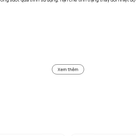
và khả năng vận hành ổn định,
AM 9120
là lựa chọn lý tưởng cho 
Xem thêm