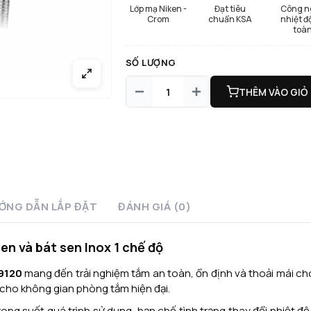
Lớp mạ Niken -
Đạt tiêu
Công n
Crom
chuẩn KSA
nhiệt đ
toà
SỐ LƯỢNG
THÊM VÀO GIỎ
ỚNG DẪN LẮP ĐẶT
ĐÁNH GIÁ (0)
en và bát sen Inox 1 chế độ
9120
mang đến trải nghiệm tắm an toàn, ổn định và thoải mái cho
 cho không gian phòng tắm hiện đại.
rong suốt quá trình sử dụng, hạn chế tình trạng thay đổi nhiệt đ