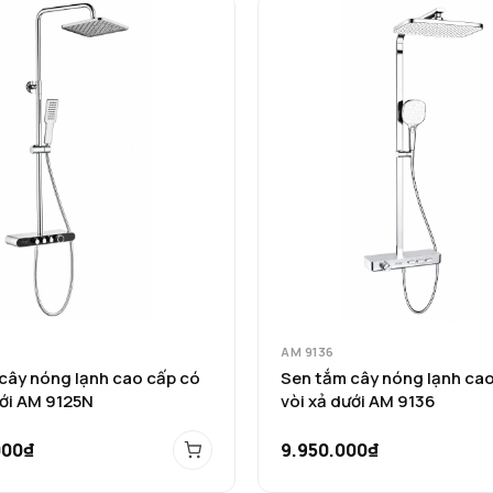
AM 9136
cây nóng lạnh cao cấp có
Sen tắm cây nóng lạnh cao
ưới AM 9125N
vòi xả dưới AM 9136
000₫
9.950.000₫