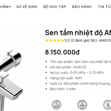
PHẨM
SỨ VỆ SINH
BỘ SƯU TẬP
BẢO HÀNH
TIN T
Sen tắm nhiệt độ 
5.0 (0 đánh giá)
|
SKU: AM912
8.150.000đ
Tên sản phẩm: Sen tắm cây nhiệt độ
Mã sản phẩm: AM9120
Áp lực nước: 0.05 MPa ~ 0.75 MPa
Hãng sản xuất: AMY
Xuất xứ: Sản phẩm chính hãng thương
Bảo hành: 5 năm