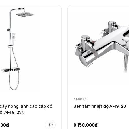
AM9120
cây nóng lạnh cao cấp có
Sen tắm nhiệt độ AM9120
ưới AM 9125N
000₫
8.150.000₫