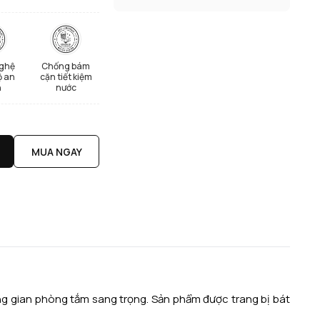
ghệ
Chống bám
ộ an
cặn tiết kiệm
n
nước
MUA NGAY
g gian phòng tắm sang trọng. Sản phẩm được trang bị bát