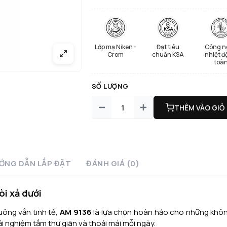
Lớp mạ Niken -
Đạt tiêu
Công n
Crom
chuẩn KSA
nhiệt đ
toà
SỐ LƯỢNG
THÊM VÀO GIỎ
ỚNG DẪN LẮP ĐẶT
ĐÁNH GIÁ (0)
òi xả dưới
uông vắn tinh tế,
AM 9136
là lựa chọn hoàn hảo cho những khôn
ải nghiệm tắm thư giãn và thoải mái mỗi ngày.