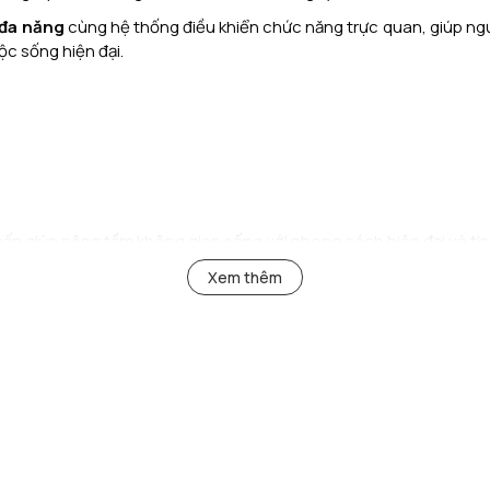
 đa năng
cùng hệ thống điều khiển chức năng trực quan, giúp ng
ộc sống hiện đại.
hấn giúp nâng tầm không gian sống với phong cách hiện đại và tin
Xem thêm