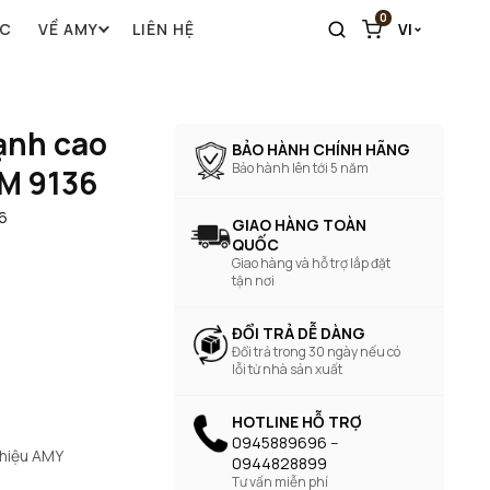
0
ỨC
VỀ AMY
LIÊN HỆ
VI
ạnh cao
BẢO HÀNH CHÍNH HÃNG
Bảo hành lên tới 5 năm
AM 9136
6
GIAO HÀNG TOÀN
QUỐC
Giao hàng và hỗ trợ lắp đặt
tận nơi
ĐỔI TRẢ DỄ DÀNG
Đổi trả trong 30 ngày nếu có
lỗi từ nhà sản xuất
HOTLINE HỖ TRỢ
0945889696 --
 hiệu AMY
0944828899
Tư vấn miễn phí