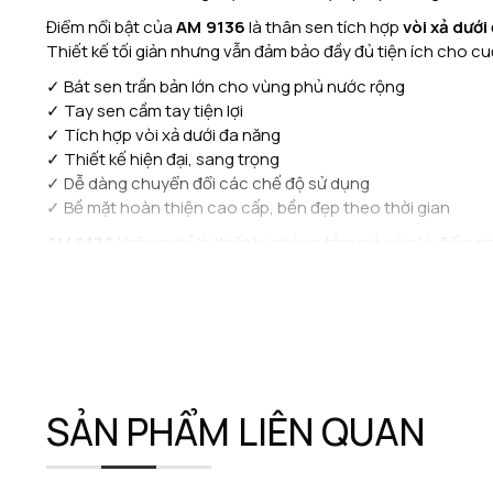
Điểm nổi bật của
AM 9136
là thân sen tích hợp
vòi xả dưới
Thiết kế tối giản nhưng vẫn đảm bảo đầy đủ tiện ích cho cu
✓ Bát sen trần bản lớn cho vùng phủ nước rộng
✓ Tay sen cầm tay tiện lợi
✓ Tích hợp vòi xả dưới đa năng
✓ Thiết kế hiện đại, sang trọng
✓ Dễ dàng chuyển đổi các chế độ sử dụng
✓ Bề mặt hoàn thiện cao cấp, bền đẹp theo thời gian
AM 9136
không chỉ là thiết bị phòng tắm mà còn là điểm n
SẢN PHẨM LIÊN QUAN