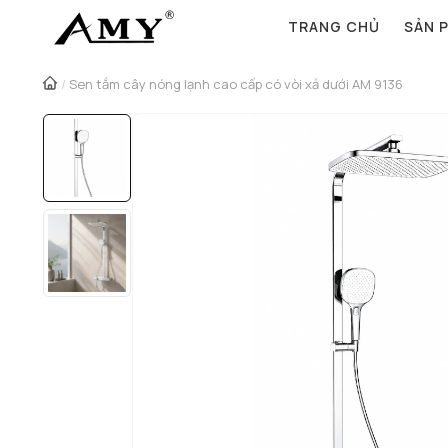
TRANG CHỦ
SẢN 
/
Sen tắm cây nóng lạnh cao cấp có vòi xả dưới AM 9136