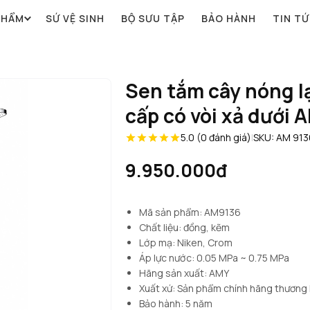
PHẨM
SỨ VỆ SINH
BỘ SƯU TẬP
BẢO HÀNH
TIN T
Sen tắm cây nóng l
cấp có vòi xả dưới 
5.0 (0 đánh giá)
|
SKU: AM 913
9.950.000đ
Mã sản phẩm: AM9136
Chất liệu: đồng, kẽm
Lớp mạ: Niken, Crom
Áp lực nước: 0.05 MPa ~ 0.75 MPa
Hãng sản xuất: AMY
Xuất xứ: Sản phẩm chính hãng thương
Bảo hành: 5 năm