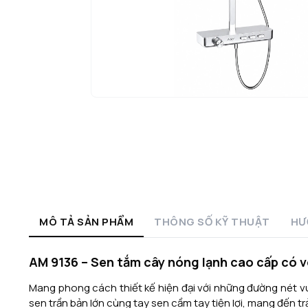
MÔ TẢ SẢN PHẨM
THÔNG SỐ KỸ THUẬT
HƯ
AM 9136 – Sen tắm cây nóng lạnh cao cấp có v
Mang phong cách thiết kế hiện đại với những đường nét v
sen trần bản lớn cùng tay sen cầm tay tiện lợi, mang đến tr