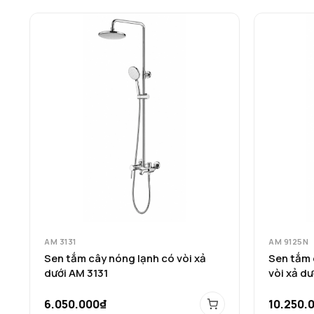
AM 3131
AM 9125N
Sen tắm cây nóng lạnh có vòi xả
Sen tắm 
dưới AM 3131
vòi xả d
6.050.000₫
10.250.