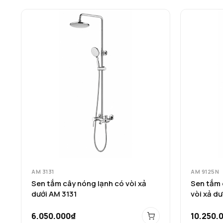
AM 3131
AM 9125N
Sen tắm cây nóng lạnh có vòi xả
Sen tắm 
dưới AM 3131
vòi xả d
6.050.000₫
10.250.