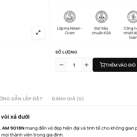
Lớp mạ Niken -
Đạt tiêu
Công n
Crom
chuẩn KSA
nhiệt đ
toà
SỐ LƯỢNG
THÊM VÀO GIỎ
ỚNG DẪN LẮP ĐẶT
ĐÁNH GIÁ (0)
vòi xả dưới
t,
AM 9018N
mang đến vẻ đẹp hiện đại và tinh tế cho không gian 
o mọi thành viên trong gia đình.