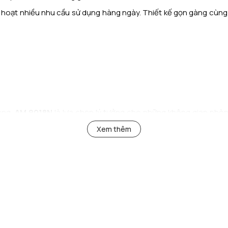
nh hoạt nhiều nhu cầu sử dụng hàng ngày. Thiết kế gọn gàng cùng
rọng,
AM 9018N
là lựa chọn lý tưởng cho những không gian phòng
Xem thêm