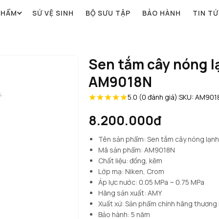
PHẨM
SỨ VỆ SINH
BỘ SƯU TẬP
BẢO HÀNH
TIN T
Sen tắm cây nóng l
AM9018N
5.0 (0 đánh giá)
|
SKU: AM901
8.200.000đ
Tên sản phẩm: Sen tắm cây nóng lạn
Mã sản phẩm: AM9018N
Chất liệu: đồng, kẽm
Lớp mạ: Niken, Crom
Áp lực nước: 0.05 MPa ~ 0.75 MPa
Hãng sản xuất: AMY
Xuất xứ: Sản phẩm chính hãng thương
Bảo hành: 5 năm