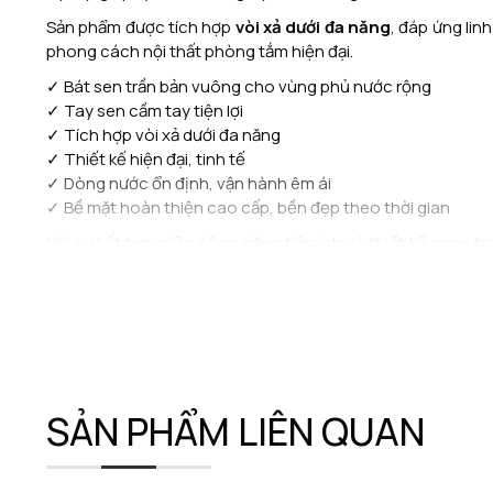
Sản phẩm được tích hợp
vòi xả dưới đa năng
, đáp ứng li
phong cách nội thất phòng tắm hiện đại.
✓ Bát sen trần bản vuông cho vùng phủ nước rộng
✓ Tay sen cầm tay tiện lợi
✓ Tích hợp vòi xả dưới đa năng
✓ Thiết kế hiện đại, tinh tế
✓ Dòng nước ổn định, vận hành êm ái
✓ Bề mặt hoàn thiện cao cấp, bền đẹp theo thời gian
Với sự kết hợp giữa công năng tiện ích và thiết kế sang t
hàng ngày.
SẢN PHẨM LIÊN QUAN