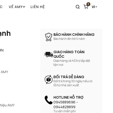
0
ỨC
VỀ AMY
LIÊN HỆ
VI
ạnh
BẢO HÀNH CHÍNH HÃNG
Bảo hành lên tới 5 năm
8N
GIAO HÀNG TOÀN
QUỐC
Giao hàng và hỗ trợ lắp đặt
tận nơi
h AMY
ĐỔI TRẢ DỄ DÀNG
Đổi trả trong 30 ngày nếu có
lỗi từ nhà sản xuất
HOTLINE HỖ TRỢ
0945889696 --
 hiệu AMY
0944828899
Tư vấn miễn phí