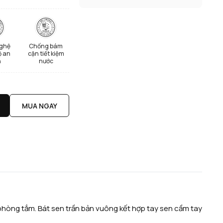
ghệ
Chống bám
ộ an
cặn tiết kiệm
n
nước
MUA NGAY
phòng tắm. Bát sen trần bản vuông kết hợp tay sen cầm tay