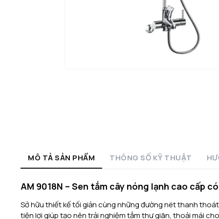
MÔ TẢ SẢN PHẨM
THÔNG SỐ KỸ THUẬT
HƯ
AM 9018N – Sen tắm cây nóng lạnh cao cấp có 
Sở hữu thiết kế tối giản cùng những đường nét thanh thoá
tiện lợi giúp tạo nên trải nghiệm tắm thư giãn, thoải mái ch