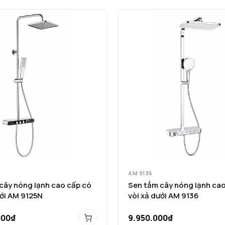
AM 9136
cây nóng lạnh cao cấp có
Sen tắm cây nóng lạnh cao
ưới AM 9125N
vòi xả dưới AM 9136
000₫
9.950.000₫