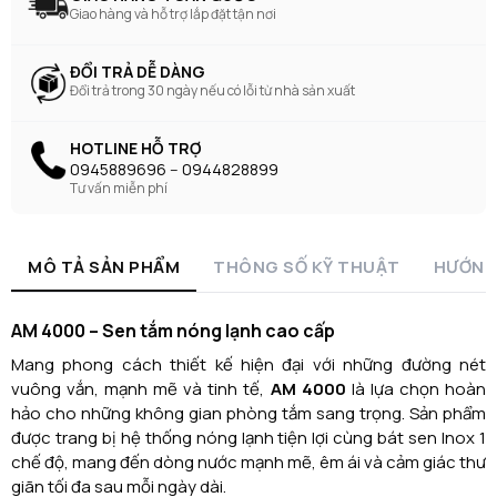
Giao hàng và hỗ trợ lắp đặt tận nơi
ĐỔI TRẢ DỄ DÀNG
Đổi trả trong 30 ngày nếu có lỗi từ nhà sản xuất
HOTLINE HỖ TRỢ
0945889696 -- 0944828899
Tư vấn miễn phí
MÔ TẢ SẢN PHẨM
THÔNG SỐ KỸ THUẬT
HƯỚNG
AM 4000 – Sen tắm nóng lạnh cao cấp
Mang phong cách thiết kế hiện đại với những đường nét
vuông vắn, mạnh mẽ và tinh tế,
AM 4000
là lựa chọn hoàn
hảo cho những không gian phòng tắm sang trọng. Sản phẩm
được trang bị hệ thống nóng lạnh tiện lợi cùng bát sen Inox 1
chế độ, mang đến dòng nước mạnh mẽ, êm ái và cảm giác thư
giãn tối đa sau mỗi ngày dài.