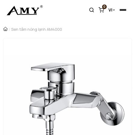
0
VI
/
Sen tắm nóng lạnh AM4000