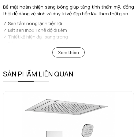
Bề mặt hoàn thiện sáng bóng giúp tăng tính thẩm mỹ, đồng
thời dễ dàng vệ sinh và duy trì vẻ đẹp bền lâu theo thời gian.
✓ Sen tắm nóng lạnh tiện lợi
✓ Bát sen Inox 1 chế độ đi kèm
✓ Thiết kế hiện đại, sang trọng
✓ Dòng nước mạnh mẽ, ổn định
✓ Tay gạt vận hành nhẹ nhàng, dễ sử dụng
Xem thêm
✓ Bề mặt hoàn thiện cao cấp, bền đẹp theo thời gian
AM 4000
không chỉ đáp ứng nhu cầu sử dụng hàng ngày mà
SẢN PHẨM LIÊN QUAN
còn góp phần nâng tầm không gian phòng tắm với vẻ đẹp
hiện đại và đẳng cấp.
AMY – Made in Korea 🇰🇷